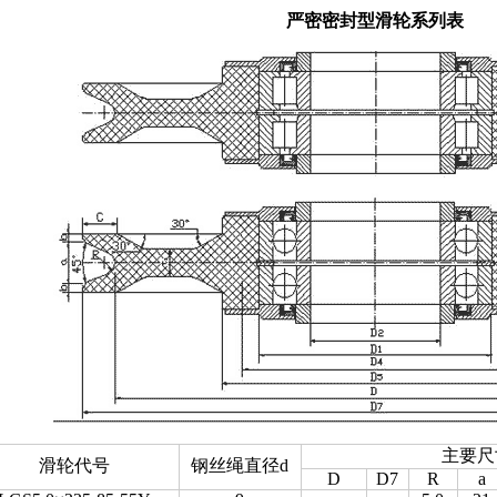
严密密封型滑轮系列表
主要尺
滑轮代号
钢丝绳直径d
D
D7
R
a