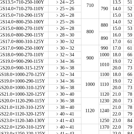
GS13.5×710-250-100Y
﹥24～25
13.5
51
710
GS14.0×710-270-110Y
﹥25～26
790
14.0
52
GS15.0×710-290-115Y
﹥26～28
15.0
53
GS14.0×800-250-100Y
﹥25～26
14.0
52
880
GS15.0×800-270-110Y
﹥26～28
15.0
53
800
GS16.0×800-290-115Y
﹥28～30
16.0
59
890
GS17.0×800-310-125Y
﹥30～32
17.0
61
GS17.0×900-250-100Y
﹥30～32
990
17.0
61
GS18.0×900-270-110Y
﹥32～34
1000
18.0
66
900
GS19.0×900-290-115Y
﹥34～36
19.0
72
1010
GS20.0×900-315-125Y
﹥36～38
20.0
73
S18.0×1000-270-125Y
﹥32～34
1100
18.0
66
S19.0×1000-290-115Y
﹥34～36
19.0
72
1000
1110
S20.0×1000-310-125Y
﹥36～38
20.0
73
S21.0×1000-320-125Y
﹥30～40
1120
21.0
78
S20.0×1120-290-115Y
﹥36～38
1230
20.0
73
S21.0×1120-310-125Y
﹥38～40
21.0
78
1120
1240
S22.0×1120-320-125Y
﹥40～41
22.0
79
S23.0×1120-340-130Y
﹥41～43
1250
23.0
84
S22.0×1250-310-125Y
﹥40～41
1370
22.0
79
S23.0×1250-320-125Y
﹥41～43
23.0
84