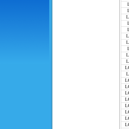
L
L
L
L
L
L
L
L
L
L
L
L
L
L
L